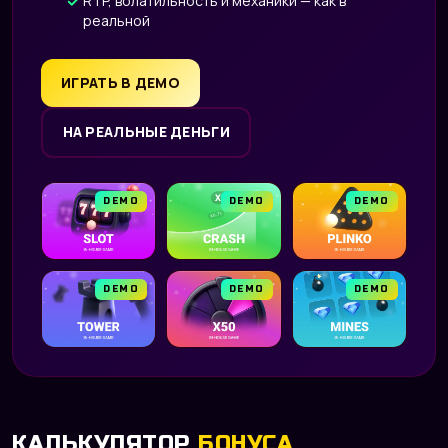
RTP, волатильность и механики — как в
реальной
ИГРАТЬ В ДЕМО
НА РЕАЛЬНЫЕ ДЕНЬГИ
DEMO
DEMO
DEMO
DEMO
DEMO
DEMO
КАЛЬКУЛЯТОР
БОНУСА