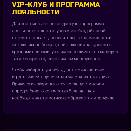
VIP-КЛУБ И ПРОГРАММА
ЛОЯЛЬНОСТИ
Для постоянных игроков доступна программа
лояльности с шестью уровнями. Каждый новый
статус открывает дополнительные возможности:
эксклюзивные бонусы, приглашения на турниры с
крупными призами, увеличенные лимиты по выводу, а
также сопровождение личным менеджером.
Чтобы набирать уровень, достаточно активно
играть, вносить депозиты и участвовать в акциях.
Привилегии закрепляются после достижения
определённого количества баллов — вся
необходимая статистика отображается в профиле.