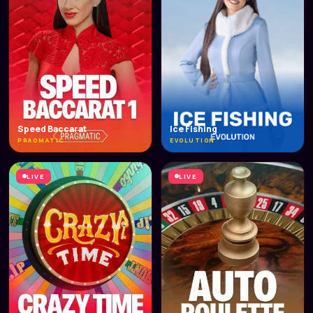
Speed Baccarat
Ice Fishing
PRAGMATIC
EVOLUTION
LIVE
LIVE