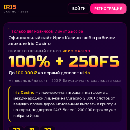
IRIS
ВОЙТИ
РЕГИСТРАЦИЯ
CASINO · 2026
ТОЛЬКО ДЛЯ НОВИЧКОВ · ЛИМИТ 24:00:00
Официальный сайт Ирис Казино: всё о рабочем
зеркале Iris Casino
ПРИВЕТСТВЕННЫЙ БОНУС
ИРИС CASINO
100% + 250FS
До
100 000 ₽
на первый депозит в
Iris
Минимальный депозит — 500 ₽ · Бонус начисляется автоматически
Iris Casino
— лицензионная игровая платформа с
международной лицензией Curaçao. 2 000+ слотов от
ведущих провайдеров, мгновенные выплаты в крипту и
на карты, поддержка 24/7. Более 1 200 000 игроков уже
выбрали Ирис.