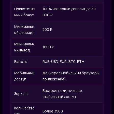
IRI
Приветстве
100% на первый депозит до 30
нный бонус
000 ₽
Минимальн
500 ₽
ый депозит
Минимальн
1000 ₽
ый вывод
Валюты
RUB, USD, EUR, BTC, ETH
Мобильный
Да (через мобильный браузер и
доступ
приложение)
Быстрое подключение,
Зеркала
стабильный доступ
Количество
Более 3500