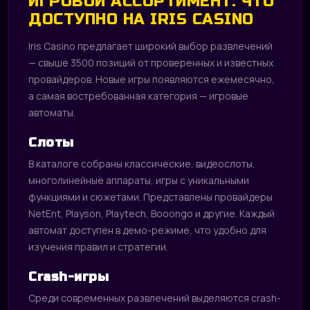
ИГРОВОЙ АССОРТИМЕНТ: ЧТО
ДОСТУПНО НА IRIS CASINO
Iris Casino предлагает широкий выбор развлечений
— свыше 3500 позиций от проверенных и известных
провайдеров. Новые игры появляются ежемесячно,
а самая востребованная категория — игровые
автоматы.
Слоты
В каталоге собраны классические, видеослоты,
многолинейные аппараты, игры с уникальными
функциями и сюжетами. Представлены провайдеры
NetEnt, Playson, Playtech, Booongo и другие. Каждый
автомат доступен в демо-режиме, что удобно для
изучения правил и стратегии.
Crash-игры
Среди современных развлечений выделяются crash-