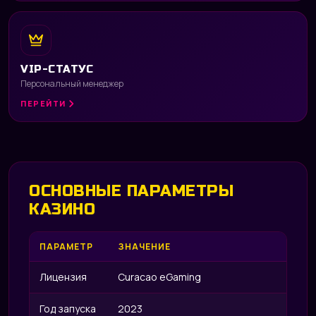
VIP-СТАТУС
Персональный менеджер
ПЕРЕЙТИ
ОСНОВНЫЕ ПАРАМЕТРЫ
КАЗИНО
ПАРАМЕТР
ЗНАЧЕНИЕ
Лицензия
Curacao eGaming
Год запуска
2023