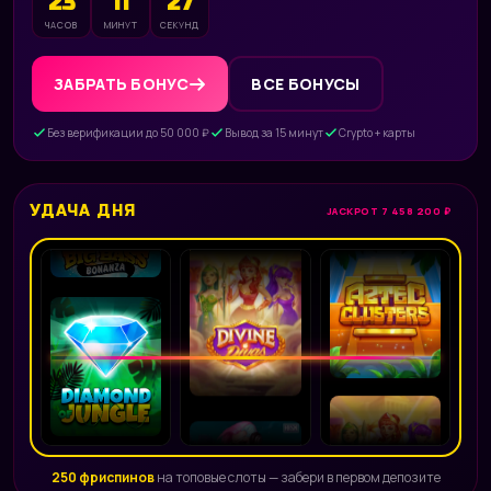
23
11
25
ЧАСОВ
МИНУТ
СЕКУНД
ЗАБРАТЬ БОНУС
ВСЕ БОНУСЫ
Без верификации до 50 000 ₽
Вывод за 15 минут
Crypto + карты
УДАЧА ДНЯ
JACKPOT 7 458 200 ₽
250 фриспинов
на топовые слоты — забери в первом депозите