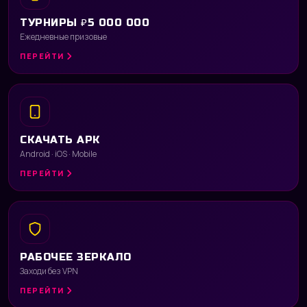
ТУРНИРЫ ₽5 000 000
Ежедневные призовые
ПЕРЕЙТИ
СКАЧАТЬ APK
Android · iOS · Mobile
ПЕРЕЙТИ
РАБОЧЕЕ ЗЕРКАЛО
Заходи без VPN
ПЕРЕЙТИ