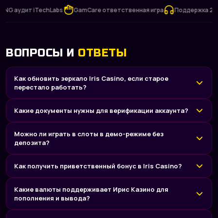
аудит iTechLabs
GamCare ответственная игра
Поддержка 24/7
ВОПРОСЫ И
ОТВЕТЫ
Как обновить зеркало Iris Casino, если старое
перестало работать?
Какие документы нужны для верификации аккаунта?
Можно ли играть в слоты в демо-режиме без
депозита?
Как получить приветственный бонус в Iris Casino?
Какие валюты поддерживает Ирис Казино для
пополнения и вывода?